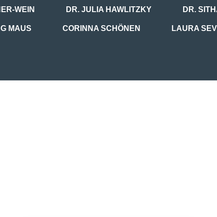
HER-WEIN
DR. JULIA HAWLITZKY
DR. SIT
RG MAUS
CORINNA SCHÖNEN
LAURA SEV
ÄRZTESCHAFT